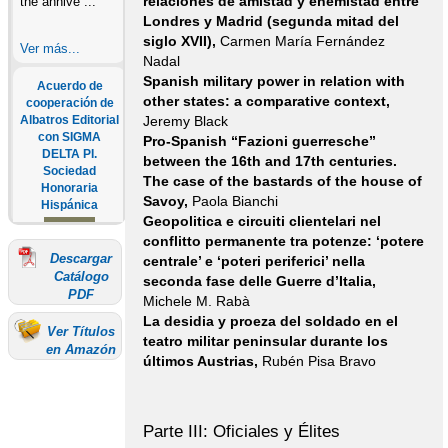
relaciones de amistad y enemistad entre
the annive ...
Londres y Madrid (segunda mitad del
siglo XVII),
Carmen María Fernández
Ver más...
Nadal
Spanish military power in relation with
Acuerdo de
other states: a comparative context,
cooperación de
Albatros Editorial
Jeremy Black
con SIGMA
Pro-Spanish “Fazioni guerresche”
DELTA PI.
between the 16th and 17th centuries.
Sociedad
The case of the bastards of the house of
Honoraria
Savoy,
Paola Bianchi
Hispánica
Geopolitica e circuiti clientelari nel
conflitto permanente tra potenze: ‘potere
Descargar
centrale’ e ‘poteri periferici’ nella
SEGUNDA
Catálogo
seconda fase delle Guerre d’Italia,
CONVOCATORIA
PDF
Michele M. Rabà
ANUAL A LOS
PREMIOS
La desidia y proeza del soldado en el
Ver Títulos
ALBATROS En
teatro militar peninsular durante los
en Amazón
junio de 2022,
últimos Austrias,
Rubén Pisa Bravo
Albatros
Editorial ha
firmado un
acuerdo de
Parte III: Oficiales y Élites
colaboración con