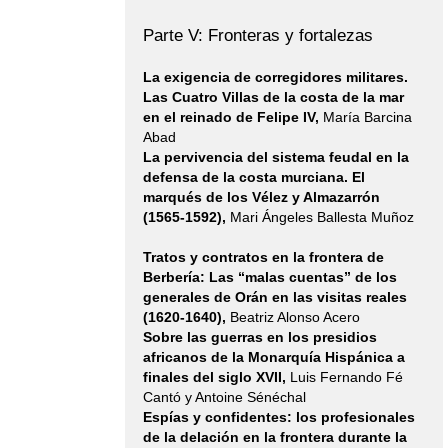
España y su
proyección inte
Parte V: Fronteras y fortalezas
...
La exigencia de corregidores militares.
Ver más...
Las Cuatro Villas de la costa de la mar
en el reinado de Felipe IV,
María Barcina
Presentación del
Abad
libro "De Castilla
La pervivencia del sistema feudal en la
a la Nueva
España" en el
defensa de la costa murciana. El
Instituto Cultural
marqués de los Vélez y Almazarrón
de México
(1565-1592),
Mari Ángeles Ballesta Muñoz
Tratos y contratos en la frontera de
Dentro de
Berbería: Las “malas cuentas” de los
nuestra
generales de Orán en las visitas reales
colección
Historia de
(1620-1640),
Beatriz Alonso Acero
España y su
Sobre las guerras en los presidios
proyección
africanos de la Monarquía Hispánica a
internacional, la
finales del siglo XVII,
Luis Fernando Fé
nueva
Cantó y Antoine Sénéchal
publicación de la
Espías y confidentes: los profesionales
edición "De ...
de la delación en la frontera durante la