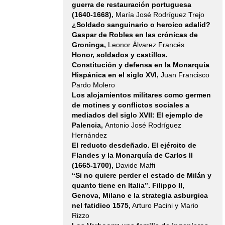
guerra de restauración portuguesa
Ver más...
(1640-1668),
María José Rodríguez Trejo
¿Soldado sanguinario o heroico adalid?
Oswaldo Estrada
Gaspar de Robles en las crónicas de
nos lee sus
cuentos
Groninga,
Leonor Álvarez Francés
Honor, soldados y castillos.
Constitución y defensa en la Monarquía
El escritor
Hispánica en el siglo XVI,
Juan Francisco
Oswaldo estrada
Pardo Molero
nos lee algunos
Los alojamientos militares como germen
de sus
de motines y conflictos sociales a
cuentos publicados
mediados del siglo XVII: El ejemplo de
en su libro
Palencia,
Antonio José Rodríguez
LUCES DE
EMERGENCIA
Hernández
(Valparaíso
El reducto desdeñado. El ejército de
Ediciones, 2019)
Flandes y la Monarquía de Carlos II
http://valparaisoediciones.es/tienda
(1665-1700),
Davide Maffi
...
“Si no quiere perder el estado de Milán y
quanto tiene en Italia”. Filippo II,
Ver más...
Genova, Milano e la strategia asburgica
nel fatidico 1575,
Arturo Pacini y Mario
Presentación de
Rizzo
la edición "Mito e