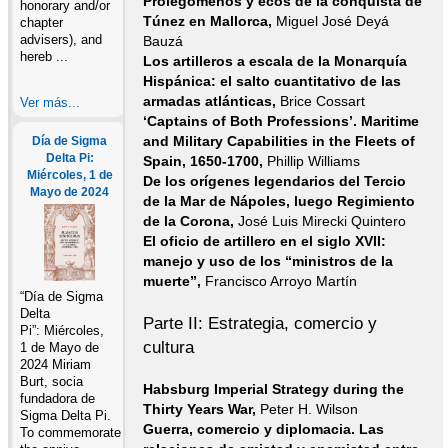
Prolegómenos y ecos de la conquista de
honorary and/or
Túnez en Mallorca,
Miguel José Deyá
chapter
advisers), and
Bauzá
hereb ...
Los artilleros a escala de la Monarquía
Hispánica: el salto cuantitativo de las
armadas atlánticas,
Brice Cossart
Ver más...
‘Captains of Both Professions’. Maritime
and Military Capabilities in the Fleets of
Día de Sigma
Delta Pi:
Spain, 1650-1700,
Phillip Williams
Miércoles, 1 de
De los orígenes legendarios del Tercio
Mayo de 2024
de la Mar de Nápoles, luego Regimiento
de la Corona,
José Luis Mirecki Quintero
El oficio de artillero en el siglo XVII:
manejo y uso de los “ministros de la
muerte”,
Francisco Arroyo Martín
“Día de Sigma
Delta
Parte II: Estrategia, comercio y
Pi”: Miércoles,
cultura
1 de Mayo de
2024 Miriam
Burt, socia
Habsburg Imperial Strategy during the
fundadora de
Thirty Years War,
Peter H. Wilson
Sigma Delta Pi.
Guerra, comercio y diplomacia. Las
To commemorate