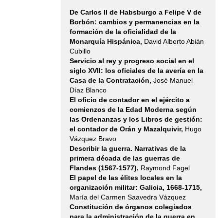
la Sociedad
Nacional
De Carlos II de Habsburgo a Felipe V de
Honorari ...
Borbón: cambios y permanencias en la
formación de la oficialidad de la
Monarquía Hispánica,
David Alberto Abián
Ver más...
Cubillo
Servicio al rey y progreso social en el
Presentación del
libro "Crear entre
siglo XVII: los oficiales de la avería en la
mundos. Nuevas
Casa de la Contratación,
José Manuel
tendencias en la
Díaz Blanco
metaficción
El oficio de contador en el ejército a
española"
comienzos de la Edad Moderna según
las Ordenanzas y los Libros de gestión:
el contador de Orán y Mazalquivir,
Hugo
Dentro de las
Vázquez Bravo
jornadas
Describir la guerra. Narrativas de la
anuales
primera década de las guerras de
organizadas por
Flandes (1567-1577),
Raymond Fagel
la Universidad
de Kentucky en
El papel de las élites locales en la
Lexington, KY,
organización militar: Galicia, 1668-1715,
"The Languages
María del Carmen Saavedra Vázquez
Literatures and
Constitución de órganos colegiados
Cultures
para la administración de la guerra en
Conference"