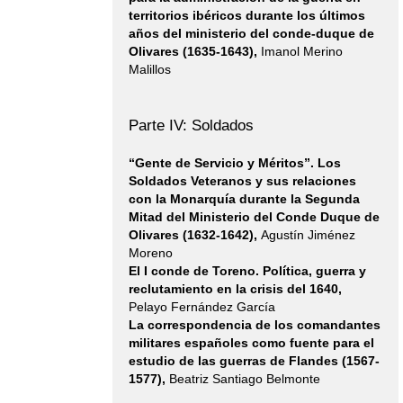
territorios ibéricos durante los últimos
(KFLC),& ...
años del ministerio del conde-duque de
Olivares (1635-1643),
Imanol Merino
Ver más...
Malillos
Presentación del
la edición
"Hombres de
Parte IV: Soldados
armas, letras y
tratos" de
“Gente de Servicio y Méritos”. Los
Antonio Real
Soldados Veteranos y sus relaciones
Botija
con la Monarquía durante la Segunda
Mitad del Ministerio del Conde Duque de
Olivares (1632-1642),
Agustín Jiménez
Moreno
Antonio Real
El I conde de Toreno. Política, guerra y
Botija autor de la
reclutamiento en la crisis del 1640,
edición
Pelayo Fernández García
"Hombres de
La correspondencia de los comandantes
armas, letras y
militares españoles como fuente para el
tratos" de
estudio de las guerras de Flandes (1567-
nuestra
colección
1577),
Beatriz Santiago Belmonte
Historia de