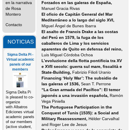
en la narrativa
Forzados en las galeras de España,
de Rosa
Manuel Gracia Rivas
Montero
El oficio de Capitán General del Mar
Mediterráneo a lo largo del siglo XVI,
Contacto
Miguel Ángel de Bunes Ibarra
El asalto de Francis Drake a las costas
del Perú en 1579, la fuga de los
NOTICIAS
caballeros de Lima y los servicios
aparentes de Quito en defensa del
reino,
Sigma Delta Pi -
Luis Miguel Córdoba Ochoa
Virtual academic
L’evoluzione della flotta pontificia tra XV
panels of our
e XVII secolo: guerra sul mare, fiscalità e
members
State-Building,
Fabrizio Filioli Uranio
Financing ‘Holy War’: The subsidio de
las galeras of 1536,
Sean T. Perrone
“La Gran armada del Pacífico”: El temor
Sigma Delta Pi
japonés a una invasión española,
Ramón
is pleased to co-
Vega Piniella
organize
The Portuguese Participation in the
with Albatros
Ediciones virtual
Conquest of Tunis (1535): a Social and
academic panels
Military Reassessment,
Hélder Carvalhal
of our members
and Roger Lee de Jesus
(active student,