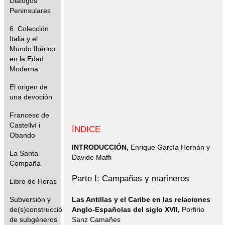
Diálogos
Peninsulares
6. Colección
Italia y el
Mundo Ibérico
en la Edad
Moderna
El origen de
una devoción
Francesc de
Castellví i
ÍNDICE
Obando
INTRODUCCIÓN,
Enrique García Hernán y
La Santa
Davide Maffi
Compaña
Parte I: Campañas y marineros
Libro de Horas
Subversión y
Las Antillas y el Caribe en las relaciones
de(s)construcción
Anglo-Españolas del siglo XVII,
Porfirio
de subgéneros
Sanz Camañes