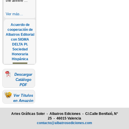
the annive ...
Ver más...
Acuerdo de
cooperación de
Albatros Editorial
con SIGMA
DELTA PI.
Sociedad
Honoraria
Hispánica
Descargar
SEGUNDA
Catálogo
CONVOCATORIA
PDF
ANUAL A LOS
PREMIOS
Ver Títulos
ALBATROS En
en Amazón
junio de 2022,
Albatros
Editorial ha
Artes Gráficas Soler - Albatros Ediciones - C/.Calle Benifaió, N°
firmado un
25 - 46015 Valencia
acuerdo de
contacto@albatrosediciones.com
colaboración con