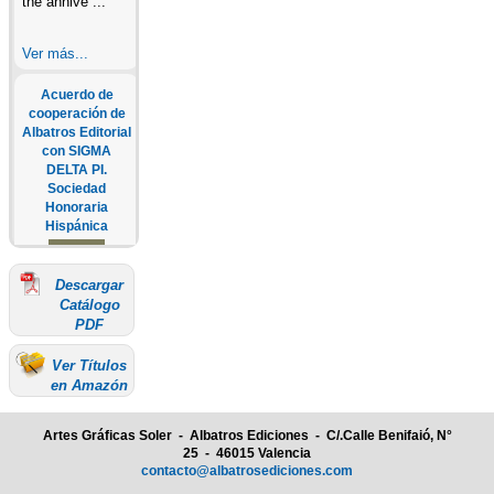
the annive ...
Ver más...
Acuerdo de
cooperación de
Albatros Editorial
con SIGMA
DELTA PI.
Sociedad
Honoraria
Hispánica
Descargar
SEGUNDA
Catálogo
CONVOCATORIA
PDF
ANUAL A LOS
PREMIOS
Ver Títulos
ALBATROS En
en Amazón
junio de 2022,
Albatros
Editorial ha
Artes Gráficas Soler - Albatros Ediciones - C/.Calle Benifaió, N°
firmado un
25 - 46015 Valencia
acuerdo de
contacto@albatrosediciones.com
colaboración con