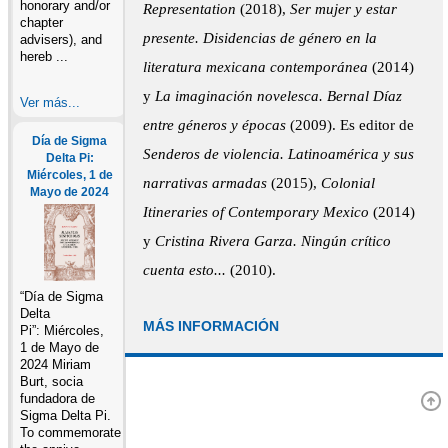
honorary and/or
Representation
(2018),
Ser mujer y estar
chapter
presente. Disidencias de género en la
advisers), and
hereb ...
literatura mexicana contemporánea
(2014)
y
La imaginación novelesca. Bernal Díaz
Ver más...
entre géneros y épocas
(2009). Es editor de
Día de Sigma
Senderos de violencia. Latinoamérica y sus
Delta Pi:
Miércoles, 1 de
narrativas armadas
(2015),
Colonial
Mayo de 2024
Itineraries of Contemporary Mexico
(2014)
y
Cristina Rivera Garza. Ningún crítico
cuenta esto...
(2010).
“Día de Sigma
Delta
MÁS INFORMACIÓN
Pi”: Miércoles,
1 de Mayo de
2024 Miriam
Burt, socia
fundadora de
Sigma Delta Pi.
To commemorate