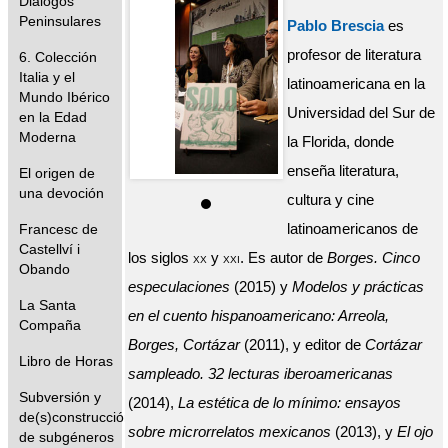
Diálogos
Peninsulares
Pablo Brescia
es
profesor de literatura
6. Colección
Italia y el
latinoamericana en la
Mundo Ibérico
Universidad del Sur de
en la Edad
Moderna
la Florida, donde
enseña literatura,
El origen de
una devoción
cultura y cine
Francesc de
latinoamericanos de
Castellví i
los siglos
xx
y
xxi
. Es autor de
Borges. Cinco
Obando
especulaciones
(2015) y
Modelos y prácticas
La Santa
en el cuento hispanoamericano: Arreola,
Compaña
Borges, Cortázar
(2011), y editor de
Cortázar
Libro de Horas
sampleado. 32 lecturas iberoamericanas
Subversión y
(2014),
La estética de lo mínimo: ensayos
de(s)construcción
sobre microrrelatos mexicanos
(2013), y
El ojo
de subgéneros