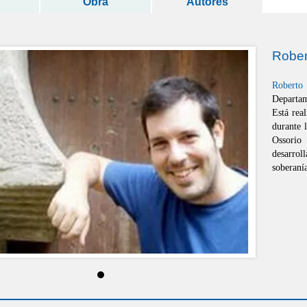
Obra
Autores
Rober
Roberto
Departa
Está real
durante 
Ossorio
desarrol
soberaní