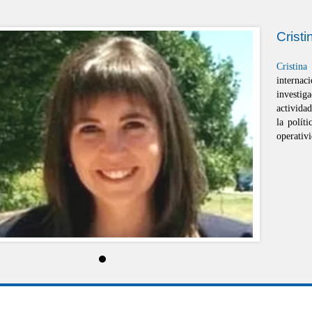
Crist
Cristin
internac
investig
activida
la polít
operativ