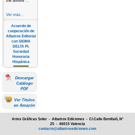
the annive ...
Ver más...
Acuerdo de
cooperación de
Albatros Editorial
con SIGMA
DELTA PI.
Sociedad
Honoraria
Hispánica
Descargar
SEGUNDA
Catálogo
CONVOCATORIA
PDF
ANUAL A LOS
PREMIOS
Ver Títulos
ALBATROS En
en Amazón
junio de 2022,
Albatros
Editorial ha
Artes Gráficas Soler - Albatros Ediciones - C/.Calle Benifaió, N°
firmado un
25 - 46015 Valencia
acuerdo de
contacto@albatrosediciones.com
colaboración con