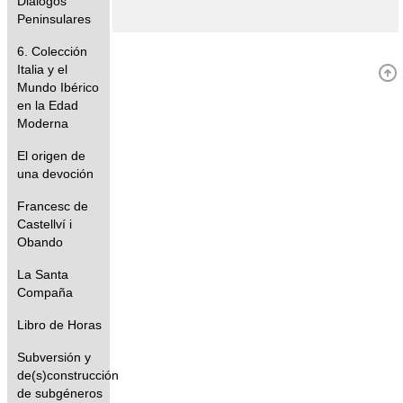
Diálogos
Peninsulares
6. Colección
Italia y el
Mundo Ibérico
en la Edad
Moderna
El origen de
una devoción
Francesc de
Castellví i
Obando
La Santa
Compaña
Libro de Horas
Subversión y
de(s)construcción
de subgéneros